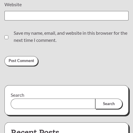
Website
Save my name, email, and website in this browser for the
next time I comment.
Search
Search
Recent Posts