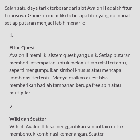
Salah satu daya tarik terbesar dari
slot
Avalon II adalah fitur
bonusnya. Game ini memiliki beberapa fitur yang membuat
setiap putaran menjadi lebih menarik:
Fitur Quest
Avalon II memiliki sistem quest yang unik. Setiap putaran
memberi kesempatan untuk melanjutkan misi tertentu,
seperti mengumpulkan simbol khusus atau mencapai
kombinasi tertentu. Menyelesaikan quest bisa
memberikan hadiah tambahan berupa free spin atau
multiplier.
Wild dan Scatter
Wild di Avalon II bisa menggantikan simbol lain untuk
membentuk kombinasi kemenangan. Scatter