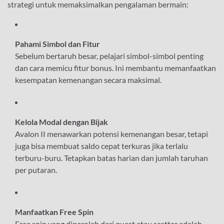
strategi untuk memaksimalkan pengalaman bermain:
Pahami Simbol dan Fitur
Sebelum bertaruh besar, pelajari simbol-simbol penting
dan cara memicu fitur bonus. Ini membantu memanfaatkan
kesempatan kemenangan secara maksimal.
Kelola Modal dengan Bijak
Avalon II menawarkan potensi kemenangan besar, tetapi
juga bisa membuat saldo cepat terkuras jika terlalu
terburu-buru. Tetapkan batas harian dan jumlah taruhan
per putaran.
Manfaatkan Free Spin
Free spin yang diperoleh dari quest atau scatter adalah