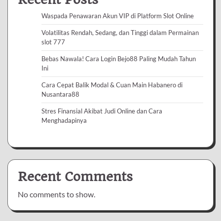
Waspada Penawaran Akun VIP di Platform Slot Online
Volatilitas Rendah, Sedang, dan Tinggi dalam Permainan
slot 777
Bebas Nawala! Cara Login Bejo88 Paling Mudah Tahun
Ini
Cara Cepat Balik Modal & Cuan Main Habanero di
Nusantara88
Stres Finansial Akibat Judi Online dan Cara
Menghadapinya
Recent Comments
No comments to show.