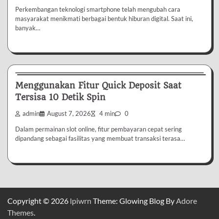
Perkembangan teknologi smartphone telah mengubah cara
masyarakat menikmati berbagai bentuk hiburan digital. Saat ini,
banyak…
Uncategorized
Menggunakan Fitur Quick Deposit Saat
Tersisa 10 Detik Spin
admin
August 7, 2026
4 min
0
Dalam permainan slot online, fitur pembayaran cepat sering
dipandang sebagai fasilitas yang membuat transaksi terasa…
Copyright © 2026
lpiwrn
Theme: Glowing Blog By
Adore
Themes
.