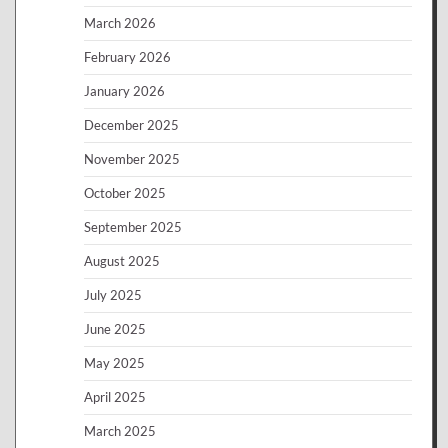
March 2026
February 2026
January 2026
December 2025
November 2025
October 2025
September 2025
August 2025
July 2025
June 2025
May 2025
April 2025
March 2025