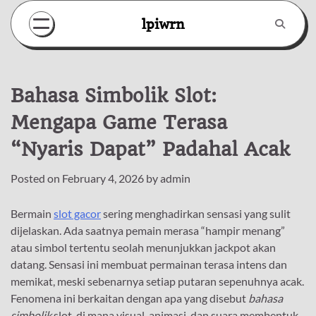
Skip
lpiwrn
to
content
Bahasa Simbolik Slot:
Mengapa Game Terasa
“Nyaris Dapat” Padahal Acak
Posted on
February 4, 2026
by
admin
Bermain
slot gacor
sering menghadirkan sensasi yang sulit
dijelaskan. Ada saatnya pemain merasa “hampir menang”
atau simbol tertentu seolah menunjukkan jackpot akan
datang. Sensasi ini membuat permainan terasa intens dan
memikat, meski sebenarnya setiap putaran sepenuhnya acak.
Fenomena ini berkaitan dengan apa yang disebut
bahasa
simbolik
slot, di mana visual, animasi, dan suara membentuk