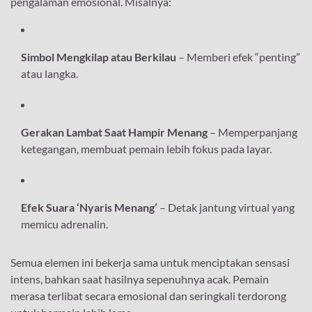
pengalaman emosional. Misalnya:
Simbol Mengkilap atau Berkilau
– Memberi efek “penting”
atau langka.
Gerakan Lambat Saat Hampir Menang
– Memperpanjang
ketegangan, membuat pemain lebih fokus pada layar.
Efek Suara ‘Nyaris Menang’
– Detak jantung virtual yang
memicu adrenalin.
Semua elemen ini bekerja sama untuk menciptakan sensasi
intens, bahkan saat hasilnya sepenuhnya acak. Pemain
merasa terlibat secara emosional dan seringkali terdorong