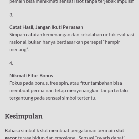
pemain bisa menikmati sensasi slot tanpa terjebak impulsif.
Catat Hasil, Jangan Ikuti Perasaan
Simpan catatan kemenangan dan kekalahan untuk evaluasi
rasional, bukan hanya berdasarkan persepsi “hampir
menang”.
Nikmati Fitur Bonus
Fokus pada bonus, free spin, atau fitur tambahan bisa
membuat permainan tetap menyenangkan tanpa terlalu
tergantung pada sensasi simbol tertentu.
Kesimpulan
Bahasa simbolik slot membuat pengalaman bermain
slot
gacor
terasa hidup dan emosional. Sensasi “nyaris dapat”