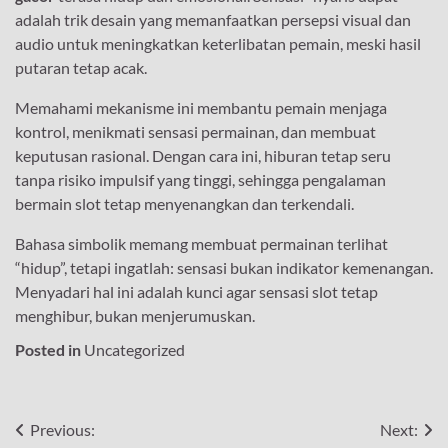
adalah trik desain yang memanfaatkan persepsi visual dan
audio untuk meningkatkan keterlibatan pemain, meski hasil
putaran tetap acak.
Memahami mekanisme ini membantu pemain menjaga
kontrol, menikmati sensasi permainan, dan membuat
keputusan rasional. Dengan cara ini, hiburan tetap seru
tanpa risiko impulsif yang tinggi, sehingga pengalaman
bermain slot tetap menyenangkan dan terkendali.
Bahasa simbolik memang membuat permainan terlihat
“hidup”, tetapi ingatlah: sensasi bukan indikator kemenangan.
Menyadari hal ini adalah kunci agar sensasi slot tetap
menghibur, bukan menjerumuskan.
Posted in
Uncategorized
Post
Previous:
Next: