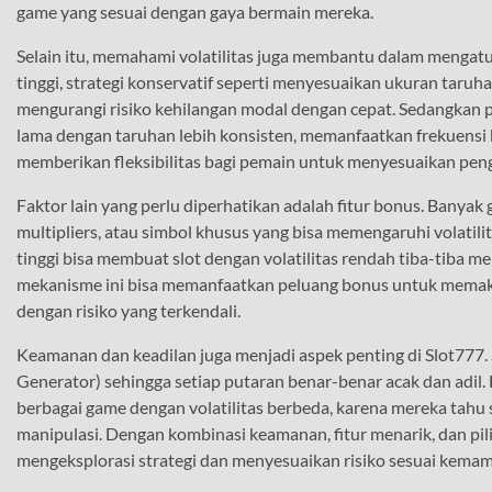
game yang sesuai dengan gaya bermain mereka.
Selain itu, memahami volatilitas juga membantu dalam mengatur 
tinggi, strategi konservatif seperti menyesuaikan ukuran tar
mengurangi risiko kehilangan modal dengan cepat. Sedangkan pa
lama dengan taruhan lebih konsisten, memanfaatkan frekuens
memberikan fleksibilitas bagi pemain untuk menyesuaikan peng
Faktor lain yang perlu diperhatikan adalah fitur bonus. Banya
multipliers, atau simbol khusus yang bisa memengaruhi volatilit
tinggi bisa membuat slot dengan volatilitas rendah tiba-tib
mekanisme ini bisa memanfaatkan peluang bonus untuk memak
dengan risiko yang terkendali.
Keamanan dan keadilan juga menjadi aspek penting di Slot
Generator) sehingga setiap putaran benar-benar acak dan adil
berbagai game dengan volatilitas berbeda, karena mereka tahu
manipulasi. Dengan kombinasi keamanan, fitur menarik, dan pili
mengeksplorasi strategi dan menyesuaikan risiko sesuai kema