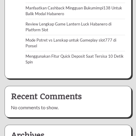
Manfaatkan Cashback Mingguan Bukumimpi138 Untuk
Balik Modal Habanero
Review Lengkap Game Lantern Luck Habanero di
Platform Slot
Mode Potret vs Lanskap untuk Gameplay slot777 di
Ponsel
Menggunakan Fitur Quick Deposit Saat Tersisa 10 Detik
Spin
Recent Comments
No comments to show.
Archives