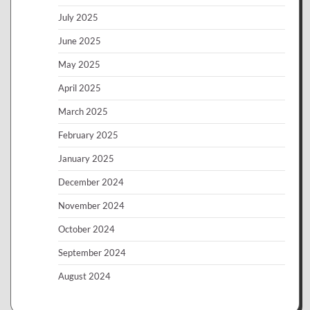
July 2025
June 2025
May 2025
April 2025
March 2025
February 2025
January 2025
December 2024
November 2024
October 2024
September 2024
August 2024