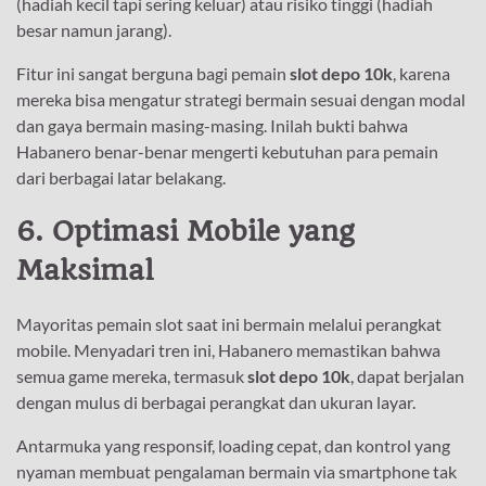
(hadiah kecil tapi sering keluar) atau risiko tinggi (hadiah
besar namun jarang).
Fitur ini sangat berguna bagi pemain
slot depo 10k
, karena
mereka bisa mengatur strategi bermain sesuai dengan modal
dan gaya bermain masing-masing. Inilah bukti bahwa
Habanero benar-benar mengerti kebutuhan para pemain
dari berbagai latar belakang.
6. Optimasi Mobile yang
Maksimal
Mayoritas pemain slot saat ini bermain melalui perangkat
mobile. Menyadari tren ini, Habanero memastikan bahwa
semua game mereka, termasuk
slot depo 10k
, dapat berjalan
dengan mulus di berbagai perangkat dan ukuran layar.
Antarmuka yang responsif, loading cepat, dan kontrol yang
nyaman membuat pengalaman bermain via smartphone tak