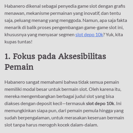
Habanero dikenal sebagai penyedia game slot dengan grafis
menawan, mekanisme permainan yang inovatif, dan tentu
saja, peluang menang yang menggoda. Namun, apa saja fakta
menarik di balik proses pengembangan game-game slot ini,
khususnya yang menyasar segmen
slot depo 10k
? Yuk, kita
kupas tuntas!
1. Fokus pada Aksesibilitas
Pemain
Habanero sangat memahami bahwa tidak semua pemain
memiliki modal besar untuk bermain slot. Oleh karena itu,
mereka mengembangkan berbagai judul slot yang bisa
diakses dengan deposit kecil—termasuk
slot depo 10k
. Ini
memungkinkan siapa pun, dari pemain pemula hingga yang
sudah berpengalaman, untuk merasakan keseruan bermain
slot tanpa harus merogoh kocek dalam-dalam.