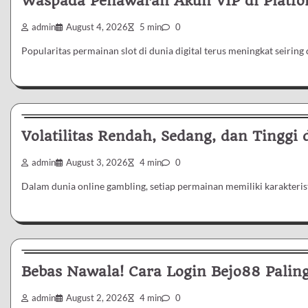
Waspada Penawaran Akun VIP di Platfo
admin
August 4, 2026
5 min
0
Popularitas permainan slot di dunia digital terus meningkat seiri
Uncategorized
Volatilitas Rendah, Sedang, dan Tinggi
admin
August 3, 2026
4 min
0
Dalam dunia online gambling, setiap permainan memiliki karakterist
Uncategorized
Bebas Nawala! Cara Login Bejo88 Pali
admin
August 2, 2026
4 min
0