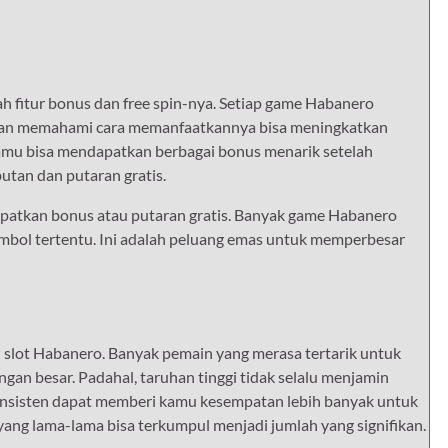
ah fitur bonus dan free spin-nya. Setiap game Habanero
dan memahami cara memanfaatkannya bisa meningkatkan
kamu bisa mendapatkan berbagai bonus menarik setelah
utan dan putaran gratis.
atkan bonus atau putaran gratis. Banyak game Habanero
imbol tertentu. Ini adalah peluang emas untuk memperbesar
 slot Habanero. Banyak pemain yang merasa tertarik untuk
n besar. Padahal, taruhan tinggi tidak selalu menjamin
konsisten dapat memberi kamu kesempatan lebih banyak untuk
ang lama-lama bisa terkumpul menjadi jumlah yang signifikan.