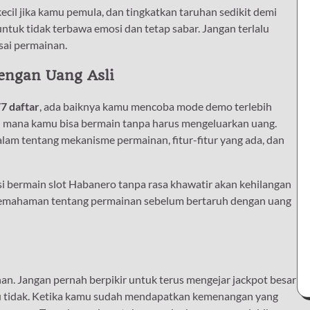
ecil jika kamu pemula, dan tingkatkan taruhan sedikit demi
g untuk tidak terbawa emosi dan tetap sabar. Jangan terlalu
sai permainan.
ngan Uang Asli
7 daftar
, ada baiknya kamu mencoba mode demo terlebih
i mana kamu bisa bermain tanpa harus mengeluarkan uang.
am tentang mekanisme permainan, fitur-fitur yang ada, dan
bermain slot Habanero tanpa rasa khawatir akan kehilangan
n pemahaman tentang permainan sebelum bertaruh dengan uang
han. Jangan pernah berpikir untuk terus mengejar jackpot besar
 tidak. Ketika kamu sudah mendapatkan kemenangan yang