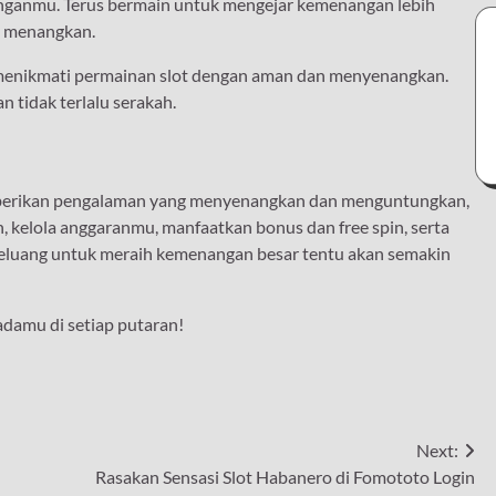
nanganmu. Terus bermain untuk mengejar kemenangan lebih
u menangkan.
k menikmati permainan slot dengan aman dan menyenangkan.
n tidak terlalu serakah.
erikan pengalaman yang menyenangkan dan menguntungkan,
, kelola anggaranmu, manfaatkan bonus dan free spin, serta
i, peluang untuk meraih kemenangan besar tentu akan semakin
damu di setiap putaran!
Next:
Rasakan Sensasi Slot Habanero di Fomototo Login