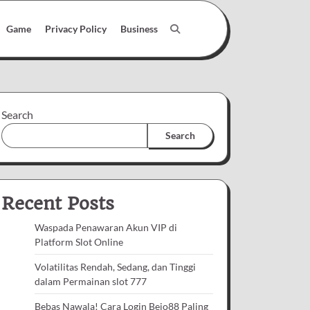
Game
Privacy Policy
Business
Search
Search
Recent Posts
Waspada Penawaran Akun VIP di
Platform Slot Online
Volatilitas Rendah, Sedang, dan Tinggi
dalam Permainan slot 777
Bebas Nawala! Cara Login Bejo88 Paling