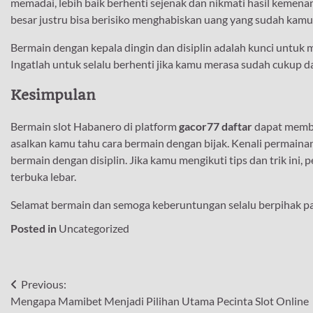
memadai, lebih baik berhenti sejenak dan nikmati hasil keme
besar justru bisa berisiko menghabiskan uang yang sudah kam
Bermain dengan kepala dingin dan disiplin adalah kunci untu
Ingatlah untuk selalu berhenti jika kamu merasa sudah cukup da
Kesimpulan
Bermain slot Habanero di platform
gacor77 daftar
dapat memb
asalkan kamu tahu cara bermain dengan bijak. Kenali permainan
bermain dengan disiplin. Jika kamu mengikuti tips dan trik in
terbuka lebar.
Selamat bermain dan semoga keberuntungan selalu berpihak pa
Posted in
Uncategorized
Post
Previous:
Mengapa Mamibet Menjadi Pilihan Utama Pecinta Slot Online