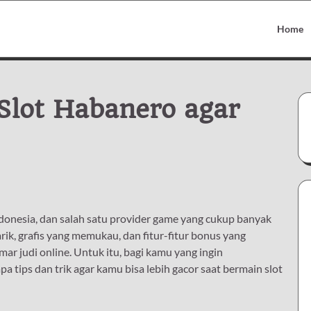
Home
Slot Habanero agar
ndonesia, dan salah satu provider game yang cukup banyak
k, grafis yang memukau, dan fitur-fitur bonus yang
 judi online. Untuk itu, bagi kamu yang ingin
 tips dan trik agar kamu bisa lebih gacor saat bermain slot