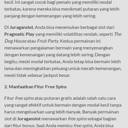
kecil. Ini sangat cocok bagi pemain yang memiliki modal
terbatas, karena mereka bisa menikmati putaran yang lebih
panjang dengan kemenangan yang lebih sering.
Di
Juraganslot
, Anda bisa menemukan berbagai slot dari
Pragmatic Play
yang memiliki volatilitas rendah, seperti
The
Dog House
atau
Fruit Party
. Kedua permainan ini
menawarkan pengalaman bermain yang menyenangkan
dengan kemenangan yang datang lebih sering. Dengan
begitu, meski modal terbatas, Anda tetap bisa bermain lebih
lama dan meningkatkan peluang untuk meraih kemenangan,
meski tidak sebesar jackpot besar.
2. Manfaatkan Fitur Free Spins
Fitur
free spins
atau putaran gratis adalah salah satu cara
yang sangat efektif untuk bermain dengan modal kecil tanpa
harus mengeluarkan uang lebih banyak. Banyak permainan
slot di
Juraganslot
menawarkan
free spins
sebagai bagian
dari fitur bonus. Saat Anda memicu
free spins
, Anda bisa