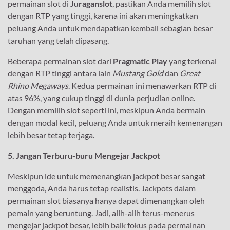
permainan slot di
Juraganslot
, pastikan Anda memilih slot
dengan RTP yang tinggi, karena ini akan meningkatkan
peluang Anda untuk mendapatkan kembali sebagian besar
taruhan yang telah dipasang.
Beberapa permainan slot dari
Pragmatic Play
yang terkenal
dengan RTP tinggi antara lain
Mustang Gold
dan
Great
Rhino Megaways
. Kedua permainan ini menawarkan RTP di
atas 96%, yang cukup tinggi di dunia perjudian online.
Dengan memilih slot seperti ini, meskipun Anda bermain
dengan modal kecil, peluang Anda untuk meraih kemenangan
lebih besar tetap terjaga.
5. Jangan Terburu-buru Mengejar Jackpot
Meskipun ide untuk memenangkan jackpot besar sangat
menggoda, Anda harus tetap realistis. Jackpots dalam
permainan slot biasanya hanya dapat dimenangkan oleh
pemain yang beruntung. Jadi, alih-alih terus-menerus
mengejar jackpot besar, lebih baik fokus pada permainan