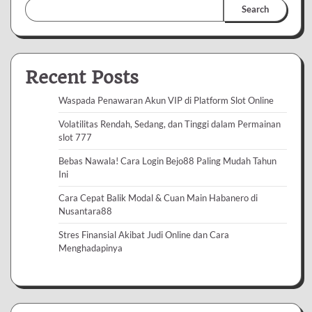
Search
Recent Posts
Waspada Penawaran Akun VIP di Platform Slot Online
Volatilitas Rendah, Sedang, dan Tinggi dalam Permainan
slot 777
Bebas Nawala! Cara Login Bejo88 Paling Mudah Tahun
Ini
Cara Cepat Balik Modal & Cuan Main Habanero di
Nusantara88
Stres Finansial Akibat Judi Online dan Cara
Menghadapinya