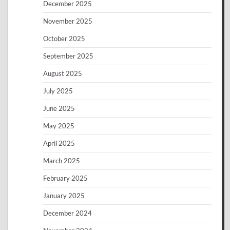
December 2025
November 2025
October 2025
September 2025
August 2025
July 2025
June 2025
May 2025
April 2025
March 2025
February 2025
January 2025
December 2024