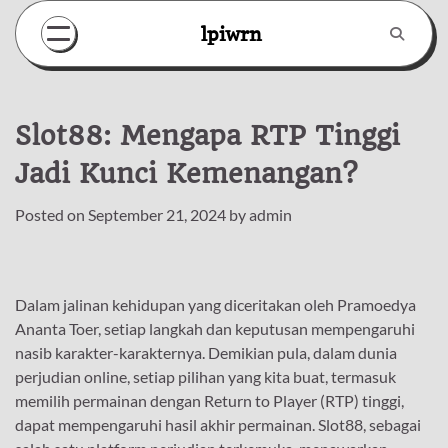
Skip
lpiwrn
to
content
Slot88: Mengapa RTP Tinggi
Jadi Kunci Kemenangan?
Posted on
September 21, 2024
by
admin
Dalam jalinan kehidupan yang diceritakan oleh Pramoedya
Ananta Toer, setiap langkah dan keputusan mempengaruhi
nasib karakter-karakternya. Demikian pula, dalam dunia
perjudian online, setiap pilihan yang kita buat, termasuk
memilih permainan dengan Return to Player (RTP) tinggi,
dapat mempengaruhi hasil akhir permainan. Slot88, sebagai