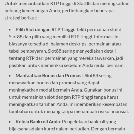
Untuk memanfaatkan RTP tinggi di Slot88 dan meningkatkan
peluang kemenangan Anda, pertimbangkan beberapa
strategi berikut:
Pilih Slot dengan RTP Tinggi
: Teliti permainan slot di
Slot88 dan pilih yang memiliki RTP tinggi. Informasi ini
biasanya tersedia di halaman deskripsi permainan atau
tabel pembayaran. Slot88 sering menyediakan detail
tentang RTP dari permainan yang mereka tawarkan, jadi
pastikan untuk memeriksa sebelum Anda mulai bermain.
Manfaatkan Bonus dan Promosi
: Slot88 sering
menawarkan bonus dan promosi yang dapat
meningkatkan modal bermain Anda. Gunakan bonus ini
untuk memainkan slot dengan RTP tinggi tanpa harus
meningkatkan taruhan Anda. Ini memberikan kesempatan
tambahan untuk menang tanpa menambah risiko finansial.
Kelola Bankroll Anda
: Pengelolaan bankroll yang
bijaksana adalah kunci dalam perjudian. Dengan bermain