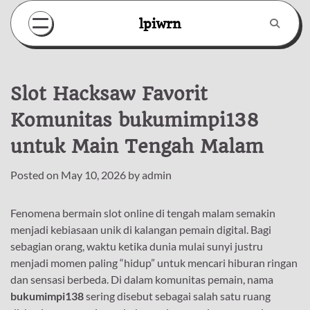
Skip
lpiwrn
to
content
Slot Hacksaw Favorit
Komunitas bukumimpi138
untuk Main Tengah Malam
Posted on
May 10, 2026
by
admin
Fenomena bermain slot online di tengah malam semakin
menjadi kebiasaan unik di kalangan pemain digital. Bagi
sebagian orang, waktu ketika dunia mulai sunyi justru
menjadi momen paling “hidup” untuk mencari hiburan ringan
dan sensasi berbeda. Di dalam komunitas pemain, nama
bukumimpi138
sering disebut sebagai salah satu ruang