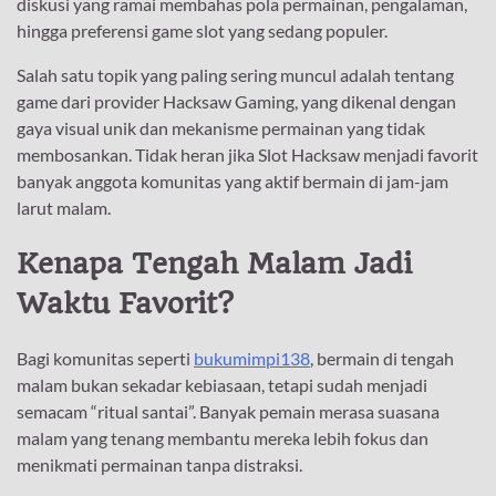
diskusi yang ramai membahas pola permainan, pengalaman,
hingga preferensi game slot yang sedang populer.
Salah satu topik yang paling sering muncul adalah tentang
game dari provider Hacksaw Gaming, yang dikenal dengan
gaya visual unik dan mekanisme permainan yang tidak
membosankan. Tidak heran jika Slot Hacksaw menjadi favorit
banyak anggota komunitas yang aktif bermain di jam-jam
larut malam.
Kenapa Tengah Malam Jadi
Waktu Favorit?
Bagi komunitas seperti
bukumimpi138
, bermain di tengah
malam bukan sekadar kebiasaan, tetapi sudah menjadi
semacam “ritual santai”. Banyak pemain merasa suasana
malam yang tenang membantu mereka lebih fokus dan
menikmati permainan tanpa distraksi.