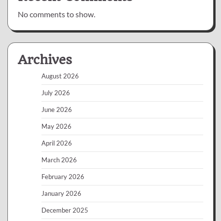
No comments to show.
Archives
August 2026
July 2026
June 2026
May 2026
April 2026
March 2026
February 2026
January 2026
December 2025