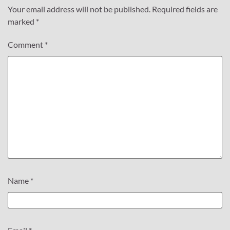
Your email address will not be published.
Required fields are
marked
*
Comment
*
Name
*