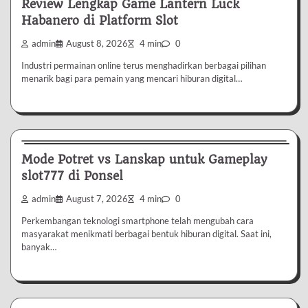
Review Lengkap Game Lantern Luck
Habanero di Platform Slot
admin
August 8, 2026
4 min
0
Industri permainan online terus menghadirkan berbagai pilihan
menarik bagi para pemain yang mencari hiburan digital…
Uncategorized
Mode Potret vs Lanskap untuk Gameplay
slot777 di Ponsel
admin
August 7, 2026
4 min
0
Perkembangan teknologi smartphone telah mengubah cara
masyarakat menikmati berbagai bentuk hiburan digital. Saat ini,
banyak…
Uncategorized