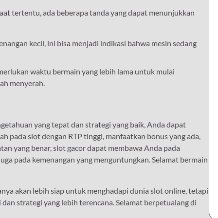
saat tertentu, ada beberapa tanda yang dapat menunjukkan
enangan kecil, ini bisa menjadi indikasi bahwa mesin sedang
emerlukan waktu bermain yang lebih lama untuk mulai
dah menyerah.
ngetahuan yang tepat dan strategi yang baik, Anda dapat
h pada slot dengan RTP tinggi, manfaatkan bonus yang ada,
atan yang benar, slot gacor dapat membawa Anda pada
juga pada kemenangan yang menguntungkan. Selamat bermain
a akan lebih siap untuk menghadapi dunia slot online, tetapi
dan strategi yang lebih terencana. Selamat berpetualang di