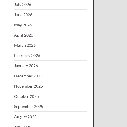
July 2026
June 2026
May 2026
April 2026
March 2026
February 2026
January 2026
December 2025
November 2025
October 2025
September 2025
August 2025
July 2025