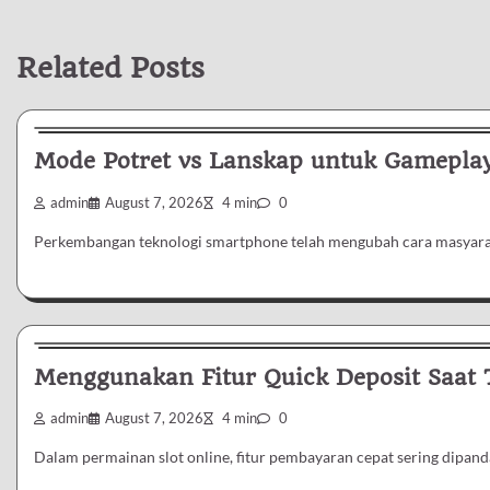
Related Posts
Uncategorized
Mode Potret vs Lanskap untuk Gameplay 
admin
August 7, 2026
4 min
0
Perkembangan teknologi smartphone telah mengubah cara masyaraka
Uncategorized
Menggunakan Fitur Quick Deposit Saat T
admin
August 7, 2026
4 min
0
Dalam permainan slot online, fitur pembayaran cepat sering dipand