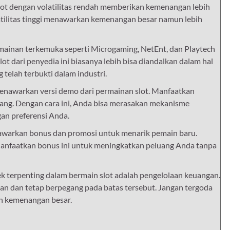
. Slot dengan volatilitas rendah memberikan kemenangan lebih
latilitas tinggi menawarkan kemenangan besar namun lebih
mainan terkemuka seperti Microgaming, NetEnt, dan Playtech
t dari penyedia ini biasanya lebih bisa diandalkan dalam hal
 telah terbukti dalam industri.
enawarkan versi demo dari permainan slot. Manfaatkan
uang. Dengan cara ini, Anda bisa merasakan mekanisme
an preferensi Anda.
nawarkan bonus dan promosi untuk menarik pemain baru.
 Manfaatkan bonus ini untuk meningkatkan peluang Anda tanpa
ek terpenting dalam bermain slot adalah pengelolaan keuangan.
an dan tetap berpegang pada batas tersebut. Jangan tergoda
n kemenangan besar.