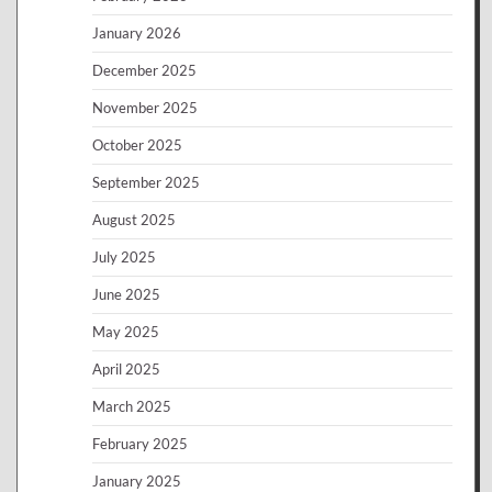
January 2026
December 2025
November 2025
October 2025
September 2025
August 2025
July 2025
June 2025
May 2025
April 2025
March 2025
February 2025
January 2025