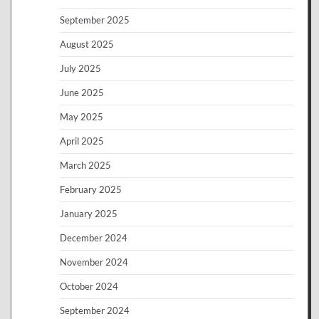
September 2025
August 2025
July 2025
June 2025
May 2025
April 2025
March 2025
February 2025
January 2025
December 2024
November 2024
October 2024
September 2024