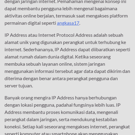
dengan jaringan internet. Pemahaman mengenai konsep ini
dapat membantu pengguna lebih mengenal bagaimana
aktivitas online berjalan, termasuk saat mengakses platform
permainan digital seperti
angkasa17
.
IP Address atau Internet Protocol Address adalah sebuah
alamat unik yang digunakan perangkat untuk terhubung ke
internet. Sederhananya, IP Address dapat diibaratkan seperti
alamat rumah dalam dunia digital. Ketika seseorang
membuka sebuah layanan online, sistem jaringan
menggunakan informasi tersebut agar data dapat dikirim dan
diterima dengan benar antara perangkat pengguna dan
server tujuan.
Banyak orang mengira IP Address hanya berhubungan
dengan lokasi pengguna, padahal fungsinya lebih luas. IP
Address membantu proses komunikasi data, mengenali
perangkat dalam jaringan, serta mendukung kestabilan
koneksi. Setiap kali seseorang mengakses internet, perangkat
seperti komputer atau smartphone akan menggunakan