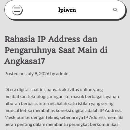
Skip
lpiwrn
to
content
Rahasia IP Address dan
Pengaruhnya Saat Main di
Angkasa17
Posted on
July 9, 2026
by
admin
Di era digital saat ini, banyak aktivitas online yang
melibatkan teknologi jaringan, termasuk berbagai layanan
hiburan berbasis internet. Salah satu istilah yang sering
muncul ketika membahas koneksi digital adalah IP Address.
Meskipun terdengar teknis, sebenarnya IP Address memiliki
peran penting dalam membantu perangkat berkomunikasi