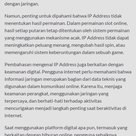
dengan jaringan.
Namun, penting untuk dipahami bahwa IP Address tidak
menentukan hasil permainan. Dalam permainan slot online,
hasil setiap putaran tetap ditentukan oleh sistem permainan
yang menggunakan mekanisme acak. IP Address tidak dapat
meningkatkan peluang menang, mengubah hasil spin, atau
memengaruhi sistem keberuntungan dalam sebuah game.
Pembahasan mengenai IP Address juga berkaitan dengan
keamanan digital. Pengguna internet perlu memahami bahwa
informasi jaringan merupakan bagian dari data teknis yang
digunakan dalam komunikasi online. Karena itu, menjaga
keamanan perangkat, menggunakan jaringan yang
terpercaya, dan berhati-hati terhadap aktivitas
mencurigakan menjadi langkah penting saat beraktivitas di
internet.
Saat menggunakan platform digital apa pun, termasuk yang
berkaitan dengan hiburan online, pengguna sebaiknya