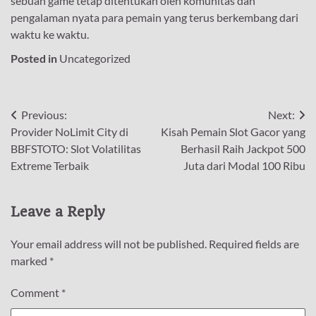
sebuah game tetap ditentukan oleh komunitas dan
pengalaman nyata para pemain yang terus berkembang dari
waktu ke waktu.
Posted in
Uncategorized
Post
Previous:
Next:
Provider NoLimit City di
Kisah Pemain Slot Gacor yang
navigation
BBFSTOTO: Slot Volatilitas
Berhasil Raih Jackpot 500
Extreme Terbaik
Juta dari Modal 100 Ribu
Leave a Reply
Your email address will not be published.
Required fields are
marked
*
Comment
*