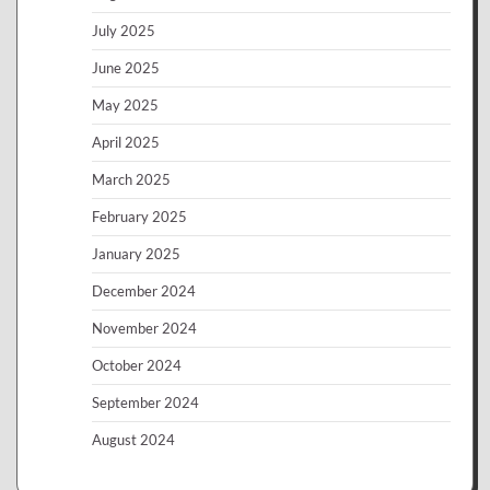
July 2025
June 2025
May 2025
April 2025
March 2025
February 2025
January 2025
December 2024
November 2024
October 2024
September 2024
August 2024