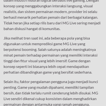
dalam industri hiburan digital berbasis live gaming. Dengan
konsep yang menggabungkan interaksi langsung, visual
realistis, dan sistem permainan modern, provider ini selalu
berhasil menarik perhatian pemain dari berbagai kalangan.
Tidak heran jika setiap rilis baru dari MG Live sering menjadi
bahan diskusi hangat di komunitas.
Jika melihat tren saat ini, ada beberapa pola yang bisa
digunakan untuk memprediksi game MG Live yang
berpotensi booming. Salah satunya adalah meningkatnya
minat pemain terhadap permainan yang memiliki interaksi
tinggi dan fitur visual yang lebih imersif. Game dengan
konsep seperti ini biasanya lebih cepat mendapatkan
perhatian dibandingkan game yang bersifat sederhana.
Selain itu, faktor pengalaman pengguna juga menjadi kunci
penting. Game yang mudah dipahami, memiliki tampilan
bersih, dan tidak terlalu rumit cenderung lebih disukai. MG
Live sendiri dikenal cukup konsisten dalam menghadirkan
permainan dengan antarmuka yang ramah pengguna,