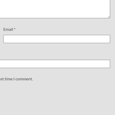
Email
*
ext time I comment.