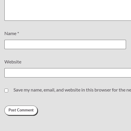
Name
*
Website
Save my name, email, and website in this browser for the n