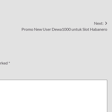
Next:
Promo New User Dewa1000 untuk Slot Habanero
arked
*