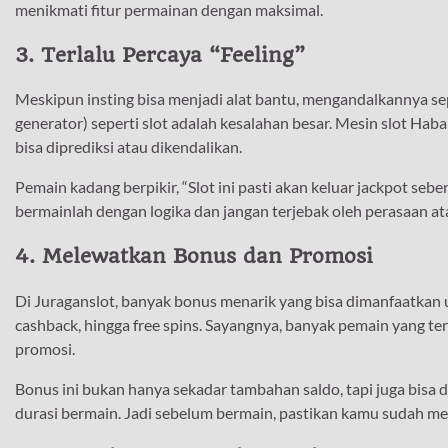
menikmati fitur permainan dengan maksimal.
3. Terlalu Percaya “Feeling”
Meskipun insting bisa menjadi alat bantu, mengandalkannya
generator) seperti slot adalah kesalahan besar. Mesin slot Haba
bisa diprediksi atau dikendalikan.
Pemain kadang berpikir, “Slot ini pasti akan keluar jackpot seben
bermainlah dengan logika dan jangan terjebak oleh perasaan ata
4. Melewatkan Bonus dan Promosi
Di Juraganslot, banyak bonus menarik yang bisa dimanfaatkan 
cashback, hingga free spins. Sayangnya, banyak pemain yang t
promosi.
Bonus ini bukan hanya sekadar tambahan saldo, tapi juga bis
durasi bermain. Jadi sebelum bermain, pastikan kamu sudah m