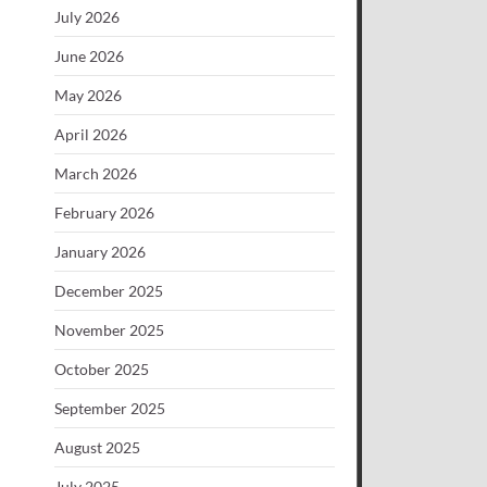
July 2026
June 2026
May 2026
April 2026
March 2026
February 2026
January 2026
December 2025
November 2025
October 2025
September 2025
August 2025
July 2025