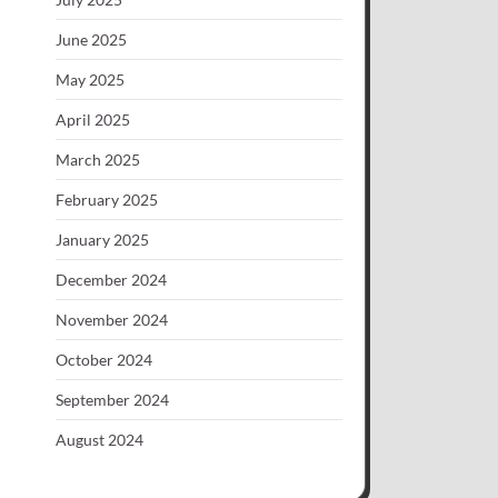
June 2025
May 2025
April 2025
March 2025
February 2025
January 2025
December 2024
November 2024
October 2024
September 2024
August 2024