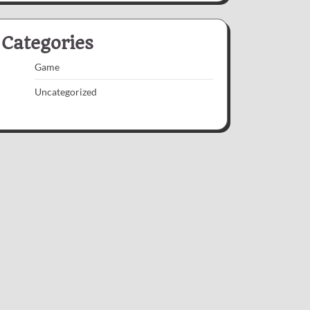
Categories
Game
Uncategorized