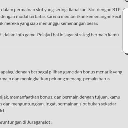
g dalam permainan slot yang sering diabaikan. Slot dengan RTP
in dengan modal terbatas karena memberikan kemenangan kecil
 untuk mereka yang siap menunggu kemenangan besar.
di dalam info game. Pelajari hal ini agar strategi bermain kamu
apalagi dengan berbagai pilihan game dan bonus menarik yang
ermain dan meningkatkan peluang menang, pemain harus
jak, memanfaatkan bonus, dan bermain dengan tujuan, kamu
das dan menguntungkan. Ingat, permainan slot bukan sekadar
ri.
runtungan di Juraganslot!