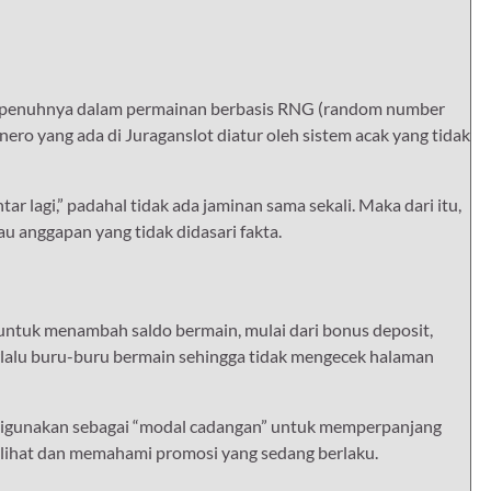
 sepenuhnya dalam permainan berbasis RNG (random number
nero yang ada di Juraganslot diatur oleh sistem acak yang tidak
tar lagi,” padahal tidak ada jaminan sama sekali. Maka dari itu,
u anggapan yang tidak didasari fakta.
untuk menambah saldo bermain, mulai dari bonus deposit,
erlalu buru-buru bermain sehingga tidak mengecek halaman
a digunakan sebagai “modal cadangan” untuk memperpanjang
elihat dan memahami promosi yang sedang berlaku.