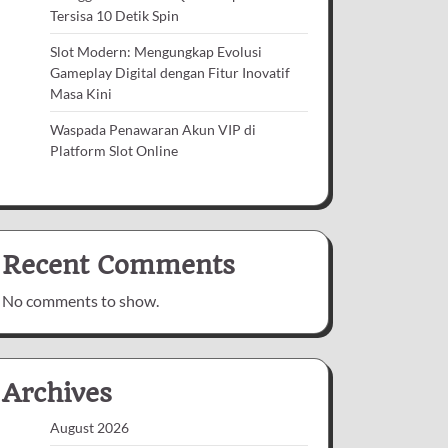
Tersisa 10 Detik Spin
Slot Modern: Mengungkap Evolusi
Gameplay Digital dengan Fitur Inovatif
Masa Kini
Waspada Penawaran Akun VIP di
Platform Slot Online
Recent Comments
No comments to show.
Archives
August 2026