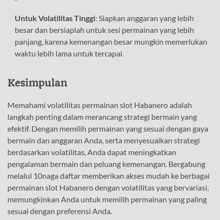
Untuk Volatilitas Tinggi
:
Siapkan anggaran yang lebih
besar dan bersiaplah untuk sesi permainan yang lebih
panjang, karena kemenangan besar mungkin memerlukan
waktu lebih lama untuk tercapai.
Kesimpulan
Memahami volatilitas permainan slot Habanero adalah
langkah penting dalam merancang strategi bermain yang
efektif. Dengan memilih permainan yang sesuai dengan gaya
bermain dan anggaran Anda, serta menyesuaikan strategi
berdasarkan volatilitas, Anda dapat meningkatkan
pengalaman bermain dan peluang kemenangan. Bergabung
melalui 10naga daftar memberikan akses mudah ke berbagai
permainan slot Habanero dengan volatilitas yang bervariasi,
memungkinkan Anda untuk memilih permainan yang paling
sesuai dengan preferensi Anda.​