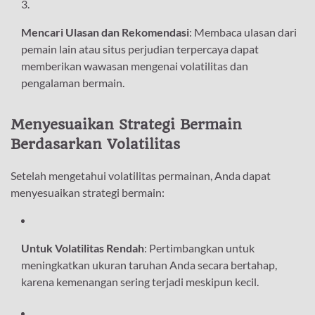
Mencari Ulasan dan Rekomendasi
:
Membaca ulasan dari
pemain lain atau situs perjudian terpercaya dapat
memberikan wawasan mengenai volatilitas dan
pengalaman bermain.
Menyesuaikan Strategi Bermain
Berdasarkan Volatilitas
Setelah mengetahui volatilitas permainan, Anda dapat
menyesuaikan strategi bermain:
Untuk Volatilitas Rendah
:
Pertimbangkan untuk
meningkatkan ukuran taruhan Anda secara bertahap,
karena kemenangan sering terjadi meskipun kecil.