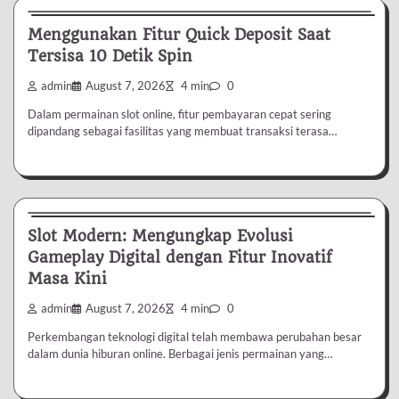
Menggunakan Fitur Quick Deposit Saat
Tersisa 10 Detik Spin
admin
August 7, 2026
4 min
0
Dalam permainan slot online, fitur pembayaran cepat sering
dipandang sebagai fasilitas yang membuat transaksi terasa…
Uncategorized
Slot Modern: Mengungkap Evolusi
Gameplay Digital dengan Fitur Inovatif
Masa Kini
admin
August 7, 2026
4 min
0
Perkembangan teknologi digital telah membawa perubahan besar
dalam dunia hiburan online. Berbagai jenis permainan yang…