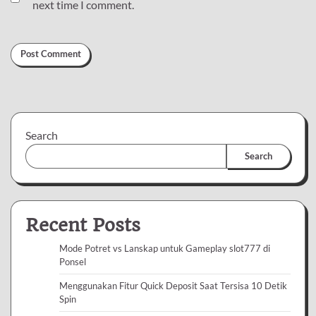
next time I comment.
Search
Search
Recent Posts
Mode Potret vs Lanskap untuk Gameplay slot777 di
Ponsel
Menggunakan Fitur Quick Deposit Saat Tersisa 10 Detik
Spin