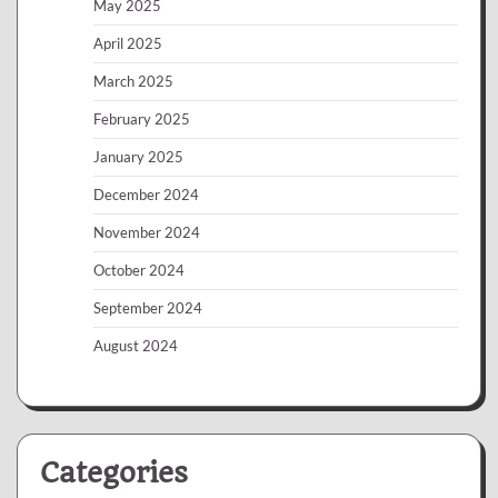
May 2025
April 2025
March 2025
February 2025
January 2025
December 2024
November 2024
October 2024
September 2024
August 2024
Categories