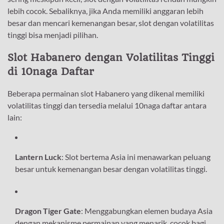
lebih cocok.
Sebaliknya, jika Anda memiliki anggaran lebih
besar dan mencari kemenangan besar, slot dengan volatilitas
tinggi bisa menjadi pilihan.
Slot Habanero dengan Volatilitas Tinggi
di 10naga Daftar
Beberapa permainan slot Habanero yang dikenal memiliki
volatilitas tinggi dan tersedia melalui 10naga daftar antara
lain:
Lantern Luck
:
Slot bertema Asia ini menawarkan peluang
besar untuk kemenangan besar dengan volatilitas tinggi.
Dragon Tiger Gate
:
Menggabungkan elemen budaya Asia
dengan mekanisme permainan yang menarik, cocok bagi