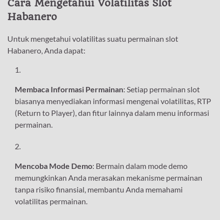
Cara Mengetahui Volatilitas Slot
Habanero
Untuk mengetahui volatilitas suatu permainan slot
Habanero, Anda dapat:
Membaca Informasi Permainan
:
Setiap permainan slot
biasanya menyediakan informasi mengenai volatilitas, RTP
(Return to Player), dan fitur lainnya dalam menu informasi
permainan.
Mencoba Mode Demo
:
Bermain dalam mode demo
memungkinkan Anda merasakan mekanisme permainan
tanpa risiko finansial, membantu Anda memahami
volatilitas permainan.