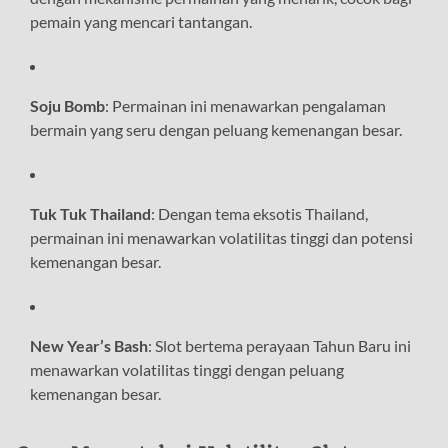
pemain yang mencari tantangan.
Soju Bomb
:
Permainan ini menawarkan pengalaman
bermain yang seru dengan peluang kemenangan besar.
Tuk Tuk Thailand
:
Dengan tema eksotis Thailand,
permainan ini menawarkan volatilitas tinggi dan potensi
kemenangan besar.
New Year’s Bash
:
Slot bertema perayaan Tahun Baru ini
menawarkan volatilitas tinggi dengan peluang
kemenangan besar.