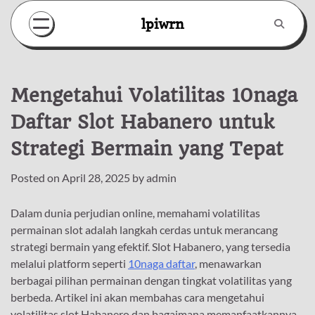
Skip
lpiwrn
to
content
Mengetahui Volatilitas 10naga
Daftar Slot Habanero untuk
Strategi Bermain yang Tepat
Posted on
April 28, 2025
by
admin
Dalam dunia perjudian online, memahami volatilitas
permainan slot adalah langkah cerdas untuk merancang
strategi bermain yang efektif. Slot Habanero, yang tersedia
melalui platform seperti
10naga daftar
, menawarkan
berbagai pilihan permainan dengan tingkat volatilitas yang
berbeda. Artikel ini akan membahas cara mengetahui
volatilitas slot Habanero dan bagaimana memanfaatkannya