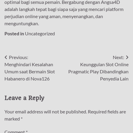
optimal bagi semua pemain.
Bergabung dengan Angsa4D
adalah langkah tepat bagi siapa saja yang mencari platform
perjudian online yang aman, menyenangkan, dan
menguntungkan.
Posted in
Uncategorized
Post
Previous:
Next:
Menghindari Kesalahan
Keunggulan Slot Online
navigation
Umum saat Bermain Slot
Pragmatic Play Dibandingkan
Habanero di Nova126
Penyedia Lain
Leave a Reply
Your email address will not be published.
Required fields are
marked
*
Comment
*