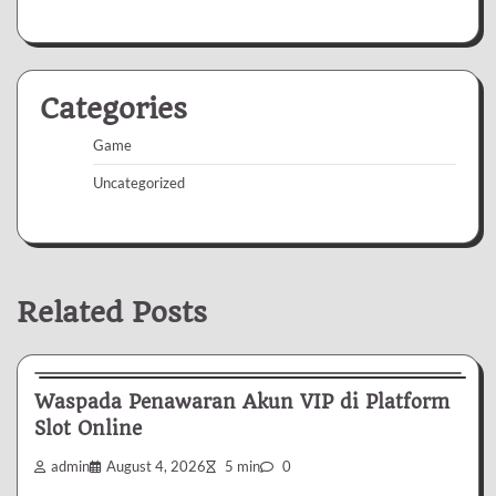
Categories
Game
Uncategorized
Related Posts
Uncategorized
Waspada Penawaran Akun VIP di Platform
Slot Online
admin
August 4, 2026
5 min
0