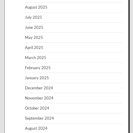
August 2025
July 2025
June 2025
May 2025
April 2025
March 2025
February 2025
January 2025
December 2024
November 2024
October 2024
September 2024
August 2024