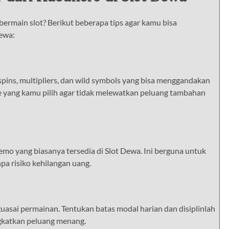
bermain slot? Berikut beberapa tips agar kamu bisa
ewa:
 spins, multipliers, dan wild symbols yang bisa menggandakan
ame yang kamu pilih agar tidak melewatkan peluang tambahan
mo yang biasanya tersedia di Slot Dewa. Ini berguna untuk
pa risiko kehilangan uang.
sai permainan. Tentukan batas modal harian dan disiplinlah
ngkatkan peluang menang.