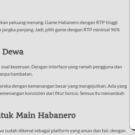
ntukan peluang menang. Game Habanero dengan RTP tinggi
 jangka panjang. Jadi, pilih game dengan RTP minimal 96%
t Dewa
ga soal keseruan. Dengan interface yang ramah pengguna dan
 tanpa hambatan.
ereka dengan kemenangan besar yang mengejutkan. Ada yang
 kemenangan konsisten dari fitur bonus. Semua itu menambah
ntuk Main Habanero
a sudah dikenal sebagai platform yang aman dan fair, dengan