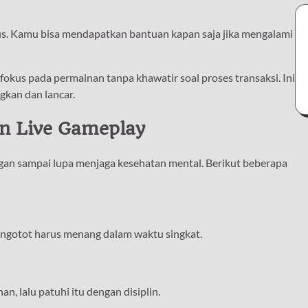
 plus. Kamu bisa mendapatkan bantuan kapan saja jika mengalami
kus pada permainan tanpa khawatir soal proses transaksi. Ini
gkan dan lancar.
in Live Gameplay
gan sampai lupa menjaga kesehatan mental. Berikut beberapa
u ngotot harus menang dalam waktu singkat.
n, lalu patuhi itu dengan disiplin.