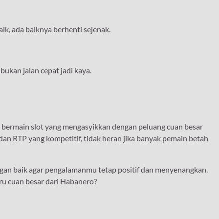
ik, ada baiknya berhenti sejenak.
bukan jalan cepat jadi kaya.
 bermain slot yang mengasyikkan dengan peluang cuan besar
dan RTP yang kompetitif, tidak heran jika banyak pemain betah
ngan baik agar pengalamanmu tetap positif dan menyenangkan.
ru cuan besar dari Habanero?