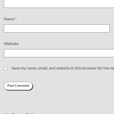
Name
*
Website
Save my name, email, and website in this browser for the n