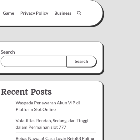
Game
Privacy Policy
Business
Search
Search
Recent Posts
Waspada Penawaran Akun VIP di
Platform Slot Online
Volatilitas Rendah, Sedang, dan Tinggi
dalam Permainan slot 777
Bebas Nawala! Cara Login Bejo88 Paling