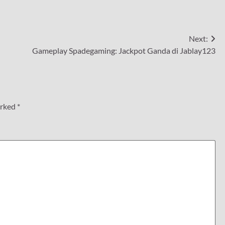
Next:
Gameplay Spadegaming: Jackpot Ganda di Jablay123
arked
*