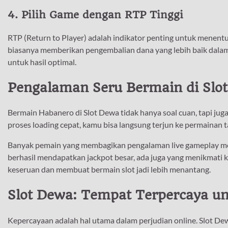
4. Pilih Game dengan RTP Tinggi
RTP (Return to Player) adalah indikator penting untuk mene
biasanya memberikan pengembalian dana yang lebih baik dalam
untuk hasil optimal.
Pengalaman Seru Bermain di Slo
Bermain Habanero di Slot Dewa tidak hanya soal cuan, tapi ju
proses loading cepat, kamu bisa langsung terjun ke permainan
Banyak pemain yang membagikan pengalaman live gameplay m
berhasil mendapatkan jackpot besar, ada juga yang menikmati
keseruan dan membuat bermain slot jadi lebih menantang.
Slot Dewa: Tempat Terpercaya u
Kepercayaan adalah hal utama dalam perjudian online. Slot Dew