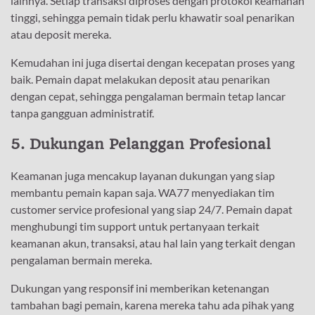
lainnya. Setiap transaksi diproses dengan protokol keamanan
tinggi, sehingga pemain tidak perlu khawatir soal penarikan
atau deposit mereka.
Kemudahan ini juga disertai dengan kecepatan proses yang
baik. Pemain dapat melakukan deposit atau penarikan
dengan cepat, sehingga pengalaman bermain tetap lancar
tanpa gangguan administratif.
5.
Dukungan Pelanggan Profesional
Keamanan juga mencakup layanan dukungan yang siap
membantu pemain kapan saja. WA77 menyediakan tim
customer service profesional yang siap 24/7. Pemain dapat
menghubungi tim support untuk pertanyaan terkait
keamanan akun, transaksi, atau hal lain yang terkait dengan
pengalaman bermain mereka.
Dukungan yang responsif ini memberikan ketenangan
tambahan bagi pemain, karena mereka tahu ada pihak yang