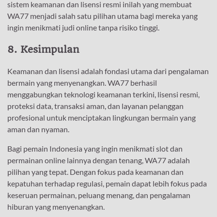
sistem keamanan dan lisensi resmi inilah yang membuat
WA77 menjadi salah satu pilihan utama bagi mereka yang
ingin menikmati judi online tanpa risiko tinggi.
8.
Kesimpulan
Keamanan dan lisensi adalah fondasi utama dari pengalaman
bermain yang menyenangkan. WA77 berhasil
menggabungkan teknologi keamanan terkini, lisensi resmi,
proteksi data, transaksi aman, dan layanan pelanggan
profesional untuk menciptakan lingkungan bermain yang
aman dan nyaman.
Bagi pemain Indonesia yang ingin menikmati slot dan
permainan online lainnya dengan tenang, WA77 adalah
pilihan yang tepat. Dengan fokus pada keamanan dan
kepatuhan terhadap regulasi, pemain dapat lebih fokus pada
keseruan permainan, peluang menang, dan pengalaman
hiburan yang menyenangkan.