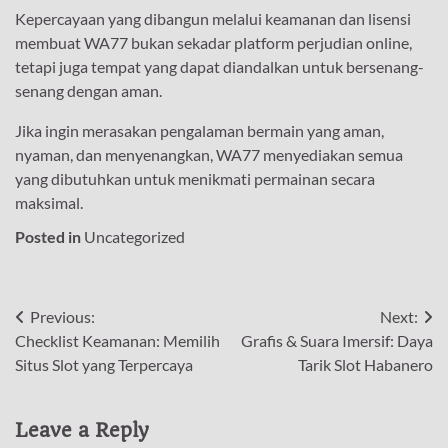
Kepercayaan yang dibangun melalui keamanan dan lisensi
membuat WA77 bukan sekadar platform perjudian online,
tetapi juga tempat yang dapat diandalkan untuk bersenang-
senang dengan aman.
Jika ingin merasakan pengalaman bermain yang aman,
nyaman, dan menyenangkan, WA77 menyediakan semua
yang dibutuhkan untuk menikmati permainan secara
maksimal.
Posted in
Uncategorized
Post
Previous:
Next:
Checklist Keamanan: Memilih
Grafis & Suara Imersif: Daya
navigation
Situs Slot yang Terpercaya
Tarik Slot Habanero
Leave a Reply