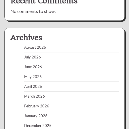
Recent Comments
No comments to show.
Archives
August 2026
July 2026
June 2026
May 2026
April 2026
March 2026
February 2026
January 2026
December 2025