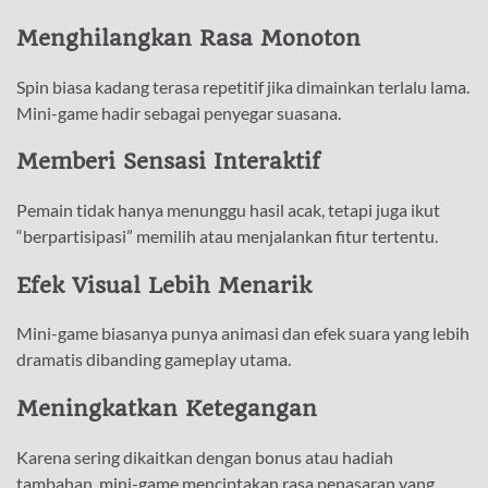
Menghilangkan Rasa Monoton
Spin biasa kadang terasa repetitif jika dimainkan terlalu lama.
Mini-game hadir sebagai penyegar suasana.
Memberi Sensasi Interaktif
Pemain tidak hanya menunggu hasil acak, tetapi juga ikut
“berpartisipasi” memilih atau menjalankan fitur tertentu.
Efek Visual Lebih Menarik
Mini-game biasanya punya animasi dan efek suara yang lebih
dramatis dibanding gameplay utama.
Meningkatkan Ketegangan
Karena sering dikaitkan dengan bonus atau hadiah
tambahan, mini-game menciptakan rasa penasaran yang