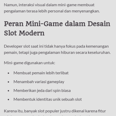
Namun, interaksi visual dalam mini-game membuat
pengalaman terasa lebih personal dan menyenangkan.
Peran Mini-Game dalam Desain
Slot Modern
Developer slot saat ini tidak hanya fokus pada kemenangan
pemain, tetapi juga pengalaman hiburan secara keseluruhan.
Mini-game digunakan untuk:
Membuat pemain lebih terlibat
Menambah variasi gameplay
Memberikan jeda dari spin biasa
Membentuk identitas unik sebuah slot
Karena itu, banyak slot populer justru dikenal karena fitur