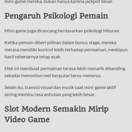
mini-game mereka, bukan hanya karena jackpot besar.
Pengaruh Psikologi Pemain
Mini-game juga dirancang berdasarkan psikologi hiburan.
Ketika pemain diberi pilihan dalam bonus stage, mereka
merasa memiliki kontrol lebih terhadap permainan, meskipun
hasil sebenarnya tetap acak.
Efek ini membuat permainan terasa lebih menarik dibanding
sekadar menonton reel berputar terus-menerus.
Selain itu, transisi visual dan musik saat mini-game aktif
sering memicu rasa antusias yang lebih besar.
Slot Modern Semakin Mirip
Video Game