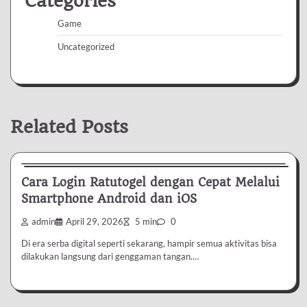
Categories
Game
Uncategorized
Related Posts
Game
Cara Login Ratutogel dengan Cepat Melalui
Smartphone Android dan iOS
admin
April 29, 2026
5 min
0
Di era serba digital seperti sekarang, hampir semua aktivitas bisa
dilakukan langsung dari genggaman tangan.…
Game