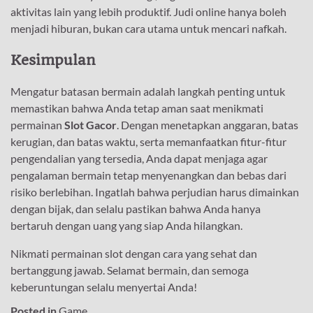
aktivitas lain yang lebih produktif. Judi online hanya boleh
menjadi hiburan, bukan cara utama untuk mencari nafkah.
Kesimpulan
Mengatur batasan bermain adalah langkah penting untuk
memastikan bahwa Anda tetap aman saat menikmati
permainan
Slot Gacor
. Dengan menetapkan anggaran, batas
kerugian, dan batas waktu, serta memanfaatkan fitur-fitur
pengendalian yang tersedia, Anda dapat menjaga agar
pengalaman bermain tetap menyenangkan dan bebas dari
risiko berlebihan. Ingatlah bahwa perjudian harus dimainkan
dengan bijak, dan selalu pastikan bahwa Anda hanya
bertaruh dengan uang yang siap Anda hilangkan.
Nikmati permainan slot dengan cara yang sehat dan
bertanggung jawab. Selamat bermain, dan semoga
keberuntungan selalu menyertai Anda!
Posted in
Game