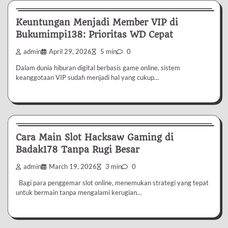
Keuntungan Menjadi Member VIP di
Bukumimpi138: Prioritas WD Cepat
admin
April 29, 2026
5 min
0
Dalam dunia hiburan digital berbasis game online, sistem
keanggotaan VIP sudah menjadi hal yang cukup…
Game
Cara Main Slot Hacksaw Gaming di
Badak178 Tanpa Rugi Besar
admin
March 19, 2026
3 min
0
Bagi para penggemar slot online, menemukan strategi yang tepat
untuk bermain tanpa mengalami kerugian…