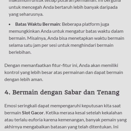
untuk mencegah Anda bertaruh lebih banyak daripada
yang seharusnya.
Batas Waktu Bermain
: Beberapa platform juga
memungkinkan Anda untuk mengatur batas waktu dalam
bermain. Misalnya, Anda bisa menetapkan waktu bermain
selama satu jam per sesi untuk menghindari bermain
berlebihan.
Dengan memanfaatkan fitur-fitur ini, Anda akan memiliki
kontrol yang lebih besar atas permainan dan dapat bermain
dengan lebih aman.
4.
Bermain dengan Sabar dan Tenang
Emosi seringkali dapat mempengaruhi keputusan kita saat
bermain
Slot Gacor
. Ketika merasa kesal setelah kekalahan
atau terlalu euforia karena kemenangan, banyak pemain yang
akhirnya mengabaikan batasan yang telah ditentukan. Ini