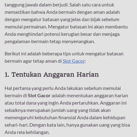
tanggung jawab dalam berjudi. Salah satu cara untuk
memastikan bahwa Anda bermain dengan aman adalah
dengan mengatur batasan yang jelas dan bijak sebelum
memulai permainan. Mengatur batasan ini akan membantu
Anda menghindari potensi kerugian besar dan menjaga
pengalaman bermain tetap menyenangkan.
Berikut ini adalah beberapa tips untuk mengatur batasan
bermain agar tetap aman di
Slot Gacor
:
1.
Tentukan Anggaran Harian
Hal pertama yang perlu Anda lakukan sebelum memulai
bermain di
Slot Gacor
adalah menentukan anggaran harian
atau total dana yang ingin Anda pertaruhkan. Anggaran ini
sebaiknya merupakan jumlah uang yang tidak akan
memengaruhi kebutuhan finansial Anda dalam kehidupan
sehari-hari. Dengan kata lain, hanya gunakan uang yang bisa
Anda rela kehilangan.