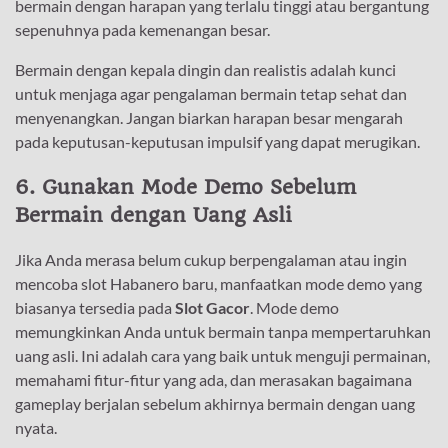
bermain dengan harapan yang terlalu tinggi atau bergantung
sepenuhnya pada kemenangan besar.
Bermain dengan kepala dingin dan realistis adalah kunci
untuk menjaga agar pengalaman bermain tetap sehat dan
menyenangkan. Jangan biarkan harapan besar mengarah
pada keputusan-keputusan impulsif yang dapat merugikan.
6.
Gunakan Mode Demo Sebelum
Bermain dengan Uang Asli
Jika Anda merasa belum cukup berpengalaman atau ingin
mencoba slot Habanero baru, manfaatkan mode demo yang
biasanya tersedia pada
Slot Gacor
. Mode demo
memungkinkan Anda untuk bermain tanpa mempertaruhkan
uang asli. Ini adalah cara yang baik untuk menguji permainan,
memahami fitur-fitur yang ada, dan merasakan bagaimana
gameplay berjalan sebelum akhirnya bermain dengan uang
nyata.