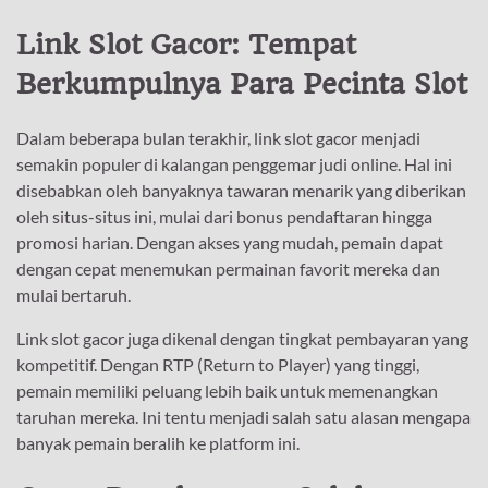
Link Slot Gacor: Tempat
Berkumpulnya Para Pecinta Slot
Dalam beberapa bulan terakhir, link slot gacor menjadi
semakin populer di kalangan penggemar judi online. Hal ini
disebabkan oleh banyaknya tawaran menarik yang diberikan
oleh situs-situs ini, mulai dari bonus pendaftaran hingga
promosi harian. Dengan akses yang mudah, pemain dapat
dengan cepat menemukan permainan favorit mereka dan
mulai bertaruh.
Link slot gacor juga dikenal dengan tingkat pembayaran yang
kompetitif. Dengan RTP (Return to Player) yang tinggi,
pemain memiliki peluang lebih baik untuk memenangkan
taruhan mereka. Ini tentu menjadi salah satu alasan mengapa
banyak pemain beralih ke platform ini.