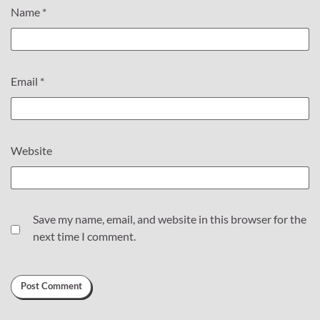
Name
*
Email
*
Website
Save my name, email, and website in this browser for the
next time I comment.