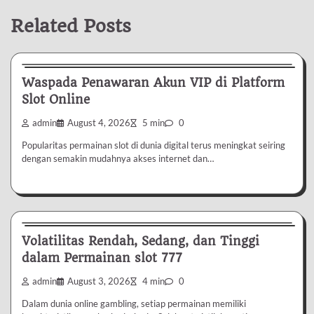
Related Posts
Uncategorized
Waspada Penawaran Akun VIP di Platform
Slot Online
admin
August 4, 2026
5 min
0
Popularitas permainan slot di dunia digital terus meningkat seiring
dengan semakin mudahnya akses internet dan…
Uncategorized
Volatilitas Rendah, Sedang, dan Tinggi
dalam Permainan slot 777
admin
August 3, 2026
4 min
0
Dalam dunia online gambling, setiap permainan memiliki