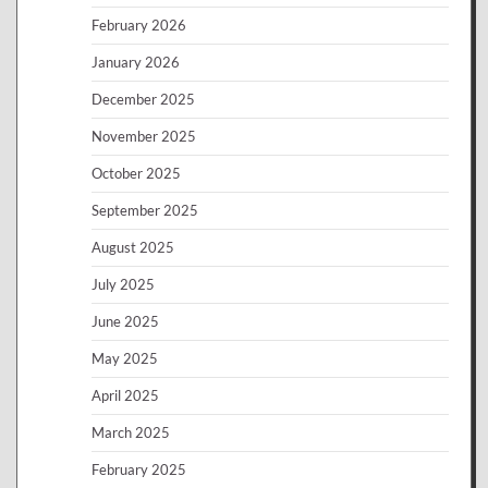
February 2026
January 2026
December 2025
November 2025
October 2025
September 2025
August 2025
July 2025
June 2025
May 2025
April 2025
March 2025
February 2025