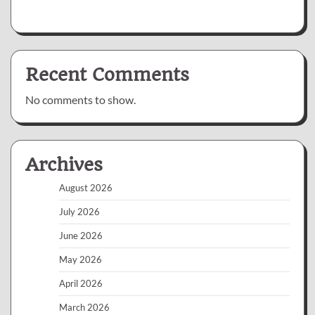
Recent Comments
No comments to show.
Archives
August 2026
July 2026
June 2026
May 2026
April 2026
March 2026