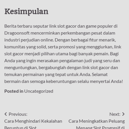
Kesimpulan
Berita terbaru seputar link slot gacor dan game populer di
Dragoonsoft mencerminkan perkembangan pesat dalam
industri perjudian online. Dengan berbagai fitur menarik,
komunitas yang solid, serta promosi yang menggiurkan, link
slot gacor menjadi pilihan utama bagi banyak pemain. Bagi
Anda yang ingin merasakan pengalaman judi yang seru dan
menguntungkan, bergabunglah dengan link slot gacor dan
temukan permainan yang tepat untuk Anda. Selamat
bermain dan semoga keberuntungan selalu menyertai Anda!
Posted in
Uncategorized
Post
Previous:
Next:
Cara Menghindari Kekalahan
Cara Meningkatkan Peluang
navigation
Beruntun di Slot
Menang Slot Progresif di