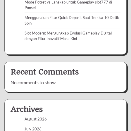
Mode Potret vs Lanskap untuk Gameplay slot777 di
Ponsel
Menggunakan Fitur Quick Deposit Saat Tersisa 10 Detik
Spin
Slot Modern: Mengungkap Evolusi Gameplay Digital
dengan Fitur Inovatif Masa Kini
Recent Comments
No comments to show.
Archives
August 2026
July 2026