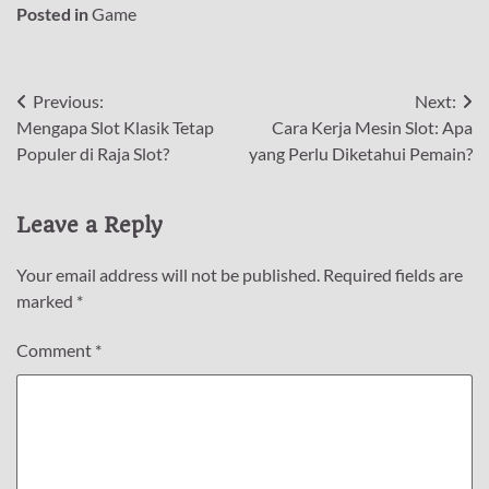
Posted in
Game
Post
Previous:
Next:
Mengapa Slot Klasik Tetap
Cara Kerja Mesin Slot: Apa
navigation
Populer di Raja Slot?
yang Perlu Diketahui Pemain?
Leave a Reply
Your email address will not be published.
Required fields are
marked
*
Comment
*