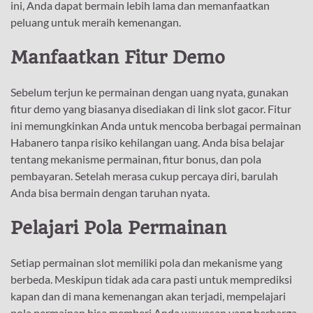
ini, Anda dapat bermain lebih lama dan memanfaatkan
peluang untuk meraih kemenangan.
Manfaatkan Fitur Demo
Sebelum terjun ke permainan dengan uang nyata, gunakan
fitur demo yang biasanya disediakan di link slot gacor. Fitur
ini memungkinkan Anda untuk mencoba berbagai permainan
Habanero tanpa risiko kehilangan uang. Anda bisa belajar
tentang mekanisme permainan, fitur bonus, dan pola
pembayaran. Setelah merasa cukup percaya diri, barulah
Anda bisa bermain dengan taruhan nyata.
Pelajari Pola Permainan
Setiap permainan slot memiliki pola dan mekanisme yang
berbeda. Meskipun tidak ada cara pasti untuk memprediksi
kapan dan di mana kemenangan akan terjadi, mempelajari
pola permainan bisa memberi Anda wawasan yang berharga.