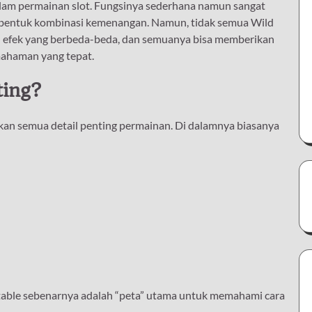
dalam permainan slot. Fungsinya sederhana namun sangat
bentuk kombinasi kemenangan. Namun, tidak semua Wild
an efek yang berbeda-beda, dan semuanya bisa memberikan
mahaman yang tepat.
ting?
skan semua detail penting permainan. Di dalamnya biasanya
ytable sebenarnya adalah “peta” utama untuk memahami cara