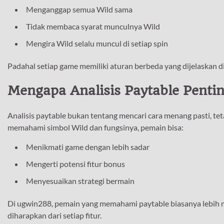
Menganggap semua Wild sama
Tidak membaca syarat munculnya Wild
Mengira Wild selalu muncul di setiap spin
Padahal setiap game memiliki aturan berbeda yang dijelaskan di
Mengapa Analisis Paytable Penti
Analisis paytable bukan tentang mencari cara menang pasti, t
memahami simbol Wild dan fungsinya, pemain bisa:
Menikmati game dengan lebih sadar
Mengerti potensi fitur bonus
Menyesuaikan strategi bermain
Di ugwin288, pemain yang memahami paytable biasanya lebih 
diharapkan dari setiap fitur.