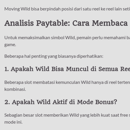
Moving Wild bisa berpindah posisi dari satu reel ke reel lain se
Analisis Paytable: Cara Membaca 
Untuk memaksimalkan simbol Wild, pemain perlu memahami ba
game.
Beberapa hal penting yang biasanya diperhatikan:
1. Apakah Wild Bisa Muncul di Semua Ree
Beberapa slot membatasi kemunculan Wild hanya di reel terten
kombinasi.
2. Apakah Wild Aktif di Mode Bonus?
Sebagian besar slot memberikan Wild yang lebih kuat saat free
mode ini.