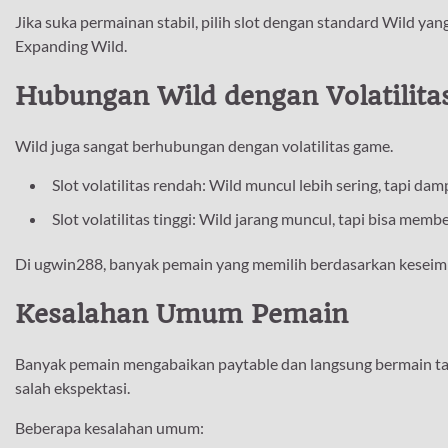
Jika suka permainan stabil, pilih slot dengan standard Wild yang 
Expanding Wild.
Hubungan Wild dengan Volatilita
Wild juga sangat berhubungan dengan volatilitas game.
Slot volatilitas rendah: Wild muncul lebih sering, tapi dam
Slot volatilitas tinggi: Wild jarang muncul, tapi bisa me
Di ugwin288, banyak pemain yang memilih berdasarkan keseimb
Kesalahan Umum Pemain
Banyak pemain mengabaikan paytable dan langsung bermain t
salah ekspektasi.
Beberapa kesalahan umum: