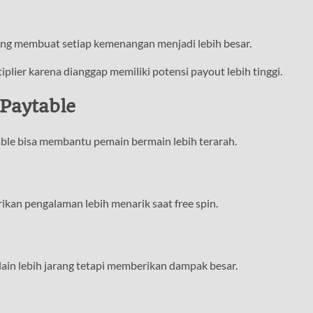
ng membuat setiap kemenangan menjadi lebih besar.
lier karena dianggap memiliki potensi payout lebih tinggi.
Paytable
ble bisa membantu pemain bermain lebih terarah.
kan pengalaman lebih menarik saat free spin.
ain lebih jarang tetapi memberikan dampak besar.