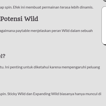
tiap spin. Efek ini membuat permainan terasa lebih dinamis.
Potensi Wild
gaimana paytable menjelaskan peran Wild dalam sebuah
l?
tu. Ini penting untuk diketahui karena mempengaruhi peluang
 spin. Sticky Wild dan Expanding Wild biasanya hanya muncul di